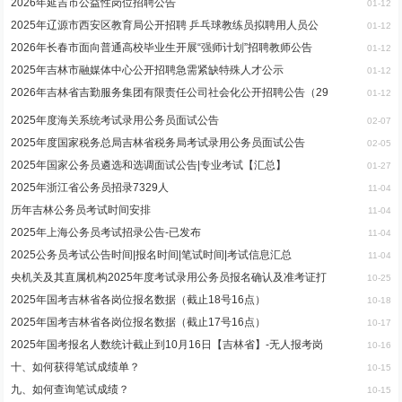
2026年延吉市公益性岗位招聘公告
01-12
2025年辽源市西安区教育局公开招聘 乒乓球教练员拟聘用人员公
01-12
2026年长春市面向普通高校毕业生开展“强师计划”招聘教师公告
01-12
2025年吉林市融媒体中心公开招聘急需紧缺特殊人才公示
01-12
2026年吉林省吉勤服务集团有限责任公司社会化公开招聘公告（29
01-12
2025年度海关系统考试录用公务员面试公告
02-07
2025年度国家税务总局吉林省税务局考试录用公务员面试公告
02-05
2025年国家公务员遴选和选调面试公告|专业考试【汇总】
01-27
2025年浙江省公务员招录7329人
11-04
历年吉林公务员考试时间安排
11-04
2025年上海公务员考试招录公告-已发布
11-04
2025公务员考试公告时间|报名时间|笔试时间|考试信息汇总
11-04
央机关及其直属机构2025年度考试录用公务员报名确认及准考证打
10-25
2025年国考吉林省各岗位报名数据（截止18号16点）
10-18
2025年国考吉林省各岗位报名数据（截止17号16点）
10-17
2025年国考报名人数统计截止到10月16日【吉林省】-无人报考岗
10-16
十、如何获得笔试成绩单？
10-15
九、如何查询笔试成绩？
10-15