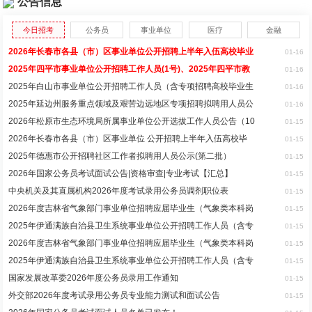
公告信息
今日招考
公务员
事业单位
医疗
金融
2026年长春市各县（市）区事业单位公开招聘上半年入伍高校毕业
01-16
2025年四平市事业单位公开招聘工作人员(1号)、2025年四平市教
01-16
2025年白山市事业单位公开招聘工作人员（含专项招聘高校毕业生
01-16
2025年延边州服务重点领域及艰苦边远地区专项招聘拟聘用人员公
01-16
2026年松原市生态环境局所属事业单位公开选拔工作人员公告（10
01-15
2026年长春市各县（市）区事业单位 公开招聘上半年入伍高校毕
01-15
2025年德惠市公开招聘社区工作者拟聘用人员公示(第二批）
01-15
2026年国家公务员考试面试公告|资格审查|专业考试【汇总】
01-15
中央机关及其直属机构2026年度考试录用公务员调剂职位表
01-15
2026年度吉林省气象部门事业单位招聘应届毕业生（气象类本科岗
01-15
2025年伊通满族自治县卫生系统事业单位公开招聘工作人员（含专
01-15
2026年度吉林省气象部门事业单位招聘应届毕业生（气象类本科岗
01-15
2025年伊通满族自治县卫生系统事业单位公开招聘工作人员（含专
01-15
国家发展改革委2026年度公务员录用工作通知
01-15
外交部2026年度考试录用公务员专业能力测试和面试公告
01-15