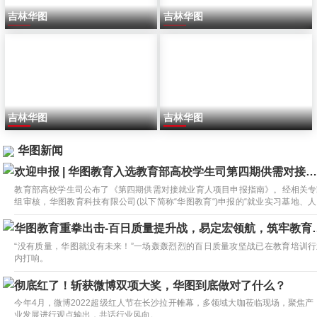
吉林华图
吉林华图
吉林华图
吉林华图
华图新闻
欢迎申报 | 华图教育入选教育部高校学生司第四期供需对接就业
教育部高校学生司公布了《第四期供需对接就业育人项目申报指南》。经相关专
组审核，华图教育科技有限公司(以下简称“华图教育“)申报的“就业实习基地、
资源提升、定向人才培养培训”项目成功入选。
华图教育重拳出击-百日
“没有质量，华图就没有未来！”一场轰轰烈烈的百日质量攻坚战已在教育培训行
内打响。
彻底红了！斩获微博双项大奖，华图到底做对了什么？
今年4月，微博2022超级红人节在长沙拉开帷幕，多领域大咖莅临现场，聚焦产
业发展进行观点输出，共话行业风向。