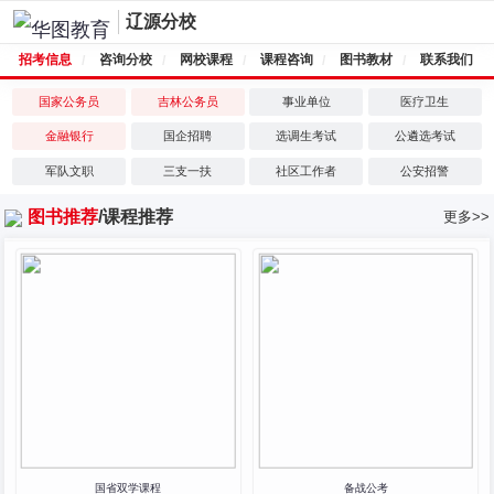
辽源分校
招考信息
咨询分校
网校课程
课程咨询
图书教材
联系我们
国家公务员
吉林公务员
事业单位
医疗卫生
金融银行
国企招聘
选调生考试
公遴选考试
军队文职
三支一扶
社区工作者
公安招警
图书推荐
/
课程推荐
更多>>
国省双学课程
备战公考