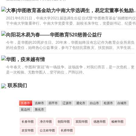
大事|华图教育基金助力中南大
2021年6月21日，中南大学2021届选调生出征仪式暨“华图教育基金”捐赠签约
于中南大学隆重举行。中南大学党委常委、副校长朱学红，党委副书记、纪委书
伍海泉，党委副书记黄健陵，华图教育董事长易定宏出席。
向阳花木易为春——华图教育520慈善公益行
今年，是华图的20周岁生日。20年来，华图始终没有忘记作为教育企业所肩负
的社会责任，始终热心公益事业，参与了包括抗震救灾、扶贫捐款、大学生就业
创业等项目，始终走在公益第一线。
华图，疫来越有情
今年春天，华图和“新冠”有一场战争。这场战争，对我们而言，是一次危机，更
是一次检验。无数华图人，坚守岗位，严阵以待。
联系我们