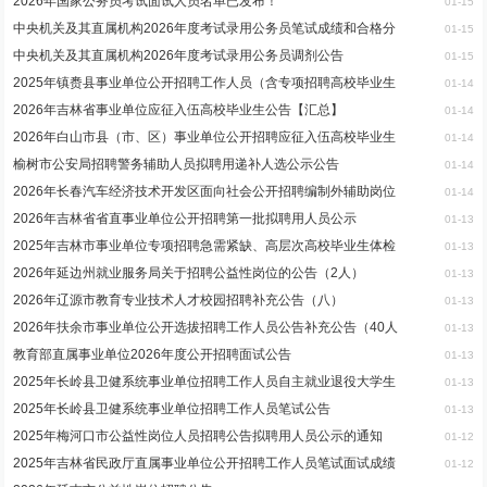
2026年国家公务员考试面试人员名单已发布！
01-15
中央机关及其直属机构2026年度考试录用公务员笔试成绩和合格分
01-15
中央机关及其直属机构2026年度考试录用公务员调剂公告
01-15
2025年镇赉县事业单位公开招聘工作人员（含专项招聘高校毕业生
01-14
2026年吉林省事业单位应征入伍高校毕业生公告【汇总】
01-14
2026年白山市县（市、区）事业单位公开招聘应征入伍高校毕业生
01-14
榆树市公安局招聘警务辅助人员拟聘用递补人选公示公告
01-14
2026年长春汽车经济技术开发区面向社会公开招聘编制外辅助岗位
01-14
2026年吉林省省直事业单位公开招聘第一批拟聘用人员公示
01-13
2025年吉林市事业单位专项招聘急需紧缺、高层次高校毕业生体检
01-13
2026年延边州就业服务局关于招聘公益性岗位的公告（2人）
01-13
2026年辽源市教育专业技术人才校园招聘补充公告（八）
01-13
2026年扶余市事业单位公开选拔招聘工作人员公告补充公告（40人
01-13
教育部直属事业单位2026年度公开招聘面试公告
01-13
2025年长岭县卫健系统事业单位招聘工作人员自主就业退役大学生
01-13
2025年长岭县卫健系统事业单位招聘工作人员笔试公告
01-13
2025年梅河口市公益性岗位人员招聘公告拟聘用人员公示的通知
01-12
2025年吉林省民政厅直属事业单位公开招聘工作人员笔试面试成绩
01-12